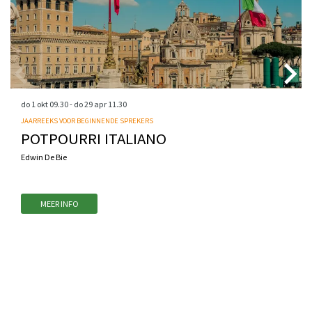
do 1 okt
09.30
-
do 29 apr
11.30
JAARREEKS VOOR BEGINNENDE SPREKERS
POTPOURRI ITALIANO
Edwin De Bie
MEER INFO