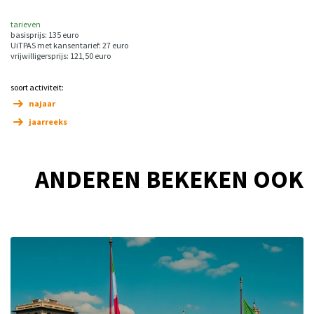
tarieven
basisprijs: 135 euro
UiTPAS met kansentarief: 27 euro
vrijwilligersprijs: 121,50 euro
soort activiteit:
najaar
jaarreeks
ANDEREN BEKEKEN OOK
Overslaan