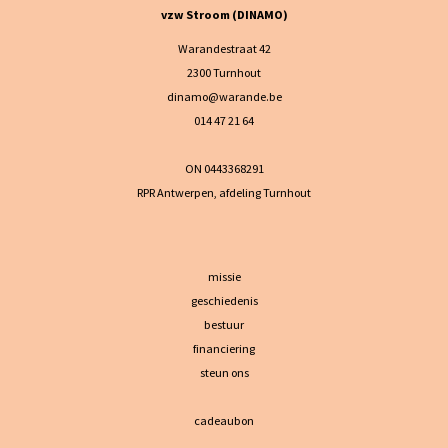
vzw Stroom (DINAMO)
Warandestraat 42
2300 Turnhout
dinamo@warande.be
014 47 21 64
ON 0443368291
RPR Antwerpen, afdeling Turnhout
missie
geschiedenis
bestuur
financiering
steun ons
cadeaubon