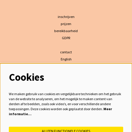
inschrijven
prijzen
bereikbaarheid
GDPR
contact
English
Cookies
volg ons
We maken gebruik van cookies en vergelijkbare technieken om het gebruik
van de website te analyseren, om het mogelijk te maken content van
derden af te beelden, zoals ook video’s, en voor verschillende andere
meld je aan voor de nieuwsbrief
toepassingen. Deze cookies worden ook geplaatst door derden.
Meer
informatie…
inschrijven
ALLEEN FUNCTIONELE COOKIES