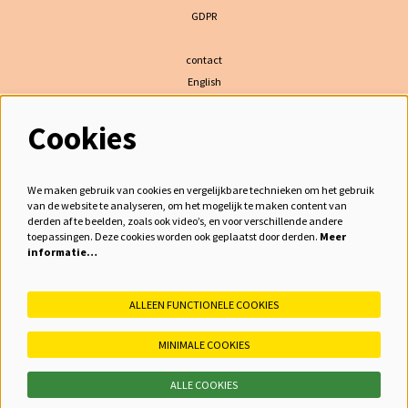
GDPR
contact
English
Cookies
volg ons
We maken gebruik van cookies en vergelijkbare technieken om het gebruik
van de website te analyseren, om het mogelijk te maken content van
derden af te beelden, zoals ook video’s, en voor verschillende andere
meld je aan voor de nieuwsbrief
toepassingen. Deze cookies worden ook geplaatst door derden.
Meer
informatie…
inschrijven
ALLEEN FUNCTIONELE COOKIES
MINIMALE COOKIES
ALLE COOKIES