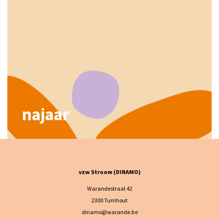
najaar
vzw Stroom (DINAMO)
Warandestraat 42
2300 Turnhout
dinamo@warande.be