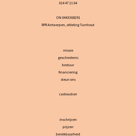
014 47 21 64
ON 0443368291
RPR Antwerpen, afdeling Turnhout
missie
geschiedenis
bestuur
financiering
steun ons
cadeaubon
inschrijven
prijzen
bereikbaarheid