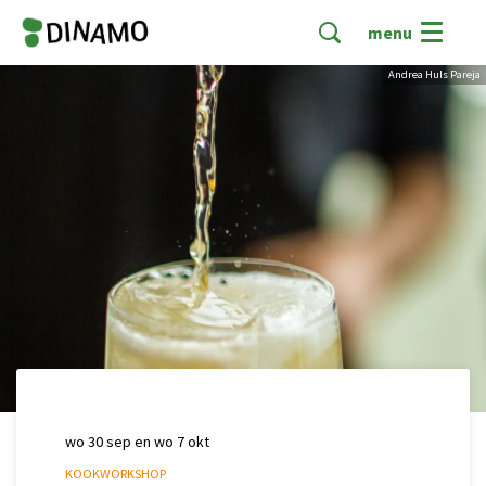
menu
Andrea Huls Pareja
wo 30 sep
en
wo 7 okt
KOOKWORKSHOP