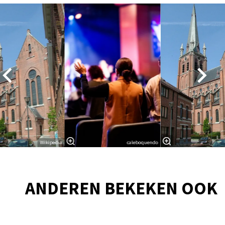
Overslaan
Wikipedia
caleboquendo
ANDEREN BEKEKEN OOK
Overslaan