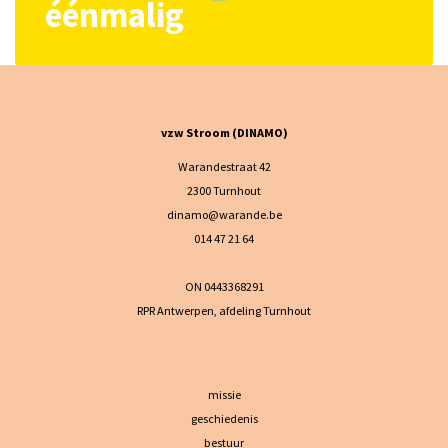
éénmalig
vzw Stroom (DINAMO)
Warandestraat 42
2300 Turnhout
dinamo@warande.be
014 47 21 64
ON 0443368291
RPR Antwerpen, afdeling Turnhout
missie
geschiedenis
bestuur