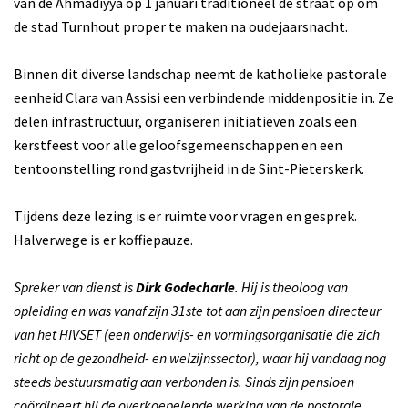
van de Ahmadiyya op 1 januari traditioneel de straat op om
de stad Turnhout proper te maken na oudejaarsnacht.
Binnen dit diverse landschap neemt de katholieke pastorale
eenheid Clara van Assisi een verbindende middenpositie in. Ze
delen infrastructuur, organiseren initiatieven zoals een
kerstfeest voor alle geloofsgemeenschappen en een
tentoonstelling rond gastvrijheid in de Sint-Pieterskerk.
Tijdens deze lezing is er ruimte voor vragen en gesprek.
Halverwege is er koffiepauze.
Spreker van dienst is
Dirk Godecharle
. Hij is theoloog van
opleiding en was vanaf zijn 31ste tot aan zijn pensioen directeur
van het HIVSET (een onderwijs- en vormingsorganisatie die zich
richt op de gezondheid- en welzijnssector), waar hij vandaag nog
steeds bestuursmatig aan verbonden is. Sinds zijn pensioen
coördineert hij de overkoepelende werking van de pastorale