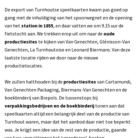
De export van Turnhoutse speelkaarten kwam pas goed op
gang met de inhuldiging van het spoorwegnet en de opening
van het
station in 1855
, en daar vatten we om 9.15 uur de
fietstocht aan. We trekken erop uit om naar de
oude
productiesites
te kijken van Van Genechten, Glénisson-Van
Genechten, La Turnhoutoise en Leonard Biermans. Van deze
laatste locatie rijden we door naar de nieuwe
productielocaties.
We zullen halthouden bij de
productiesites
van Cartamundi,
Van Genechten Packaging, Biermans-Van Genechten en de
boekbinderij van Brepols. De tussenstops bij
verpakkingsbedrijven en de boekbinderij
tonen aan dat
speelkaarten altijd een belangrijk deel van de productie van
Turnhout waren, maar dat het aanbod daar niet toe beperkt
was. Je krijgt een idee van de rest van de productie, gaande
van luxe-verpakkingen tot ‘vouwdozen’, boeken,