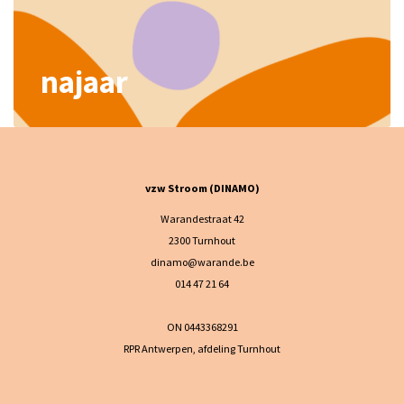
najaar
vzw Stroom (DINAMO)
Warandestraat 42
2300 Turnhout
dinamo@warande.be
014 47 21 64
ON 0443368291
RPR Antwerpen, afdeling Turnhout