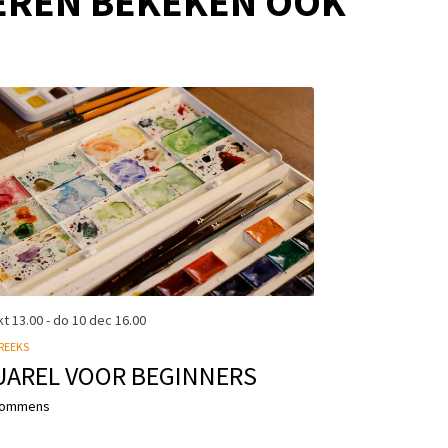
EREN BEKEKEN OOK
kt
13.00
-
do 10 dec
16.00
REEKS
UAREL VOOR BEGINNERS
Rommens