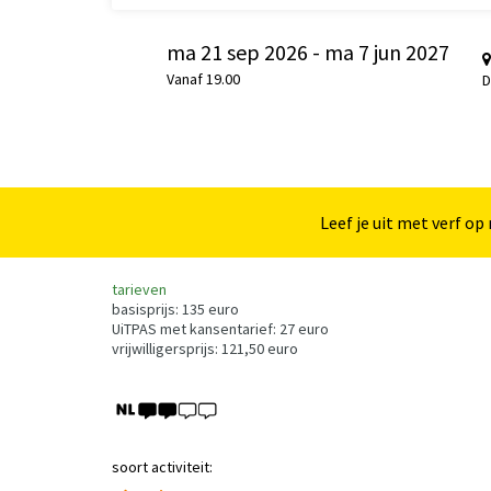
ma 21 sep 2026
-
ma 7 jun 2027
Vanaf 19.00
D
Leef je uit met verf 
tarieven
basisprijs: 135 euro
UiTPAS met kansentarief: 27 euro
vrijwilligersprijs: 121,50 euro
soort activiteit: