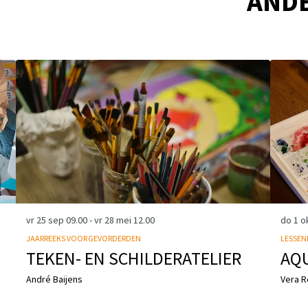
AND
vr 25 sep
09.00
-
vr 28 mei
12.00
do 1 o
JAARREEKS VOOR GEVORDERDEN
LESSEN
TEKEN- EN SCHILDERATELIER
AQ
André Baijens
Vera 