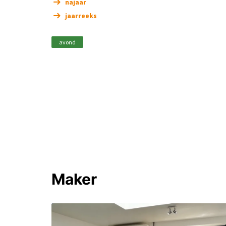
najaar
jaarreeks
avond
Maker