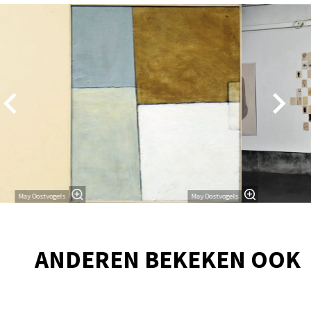
Overslaan
May Oostvogels
May Oostvogels
ANDEREN BEKEKEN OOK
Overslaan