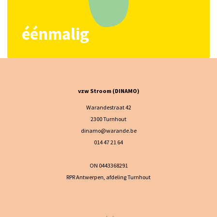
éénmalig
vzw Stroom (DINAMO)
Warandestraat 42
2300 Turnhout
dinamo@warande.be
014 47 21 64
ON 0443368291
RPR Antwerpen, afdeling Turnhout