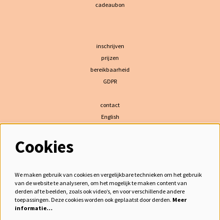
cadeaubon
inschrijven
prijzen
bereikbaarheid
GDPR
contact
English
Cookies
volg ons
We maken gebruik van cookies en vergelijkbare technieken om het gebruik
van de website te analyseren, om het mogelijk te maken content van
derden af te beelden, zoals ook video’s, en voor verschillende andere
meld je aan voor de nieuwsbrief
toepassingen. Deze cookies worden ook geplaatst door derden.
Meer
informatie…