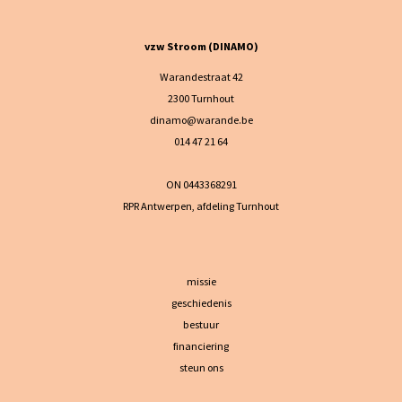
vzw Stroom (DINAMO)
Warandestraat 42
2300 Turnhout
dinamo@warande.be
014 47 21 64
ON 0443368291
RPR Antwerpen, afdeling Turnhout
missie
geschiedenis
bestuur
financiering
steun ons